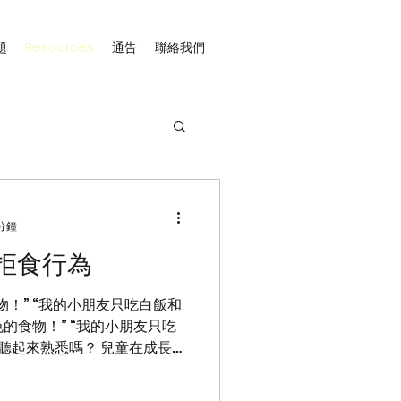
題
Resources
通告
聯絡我們
 分鐘
拒食行為
！” “我的小朋友只吃白飯和
色的食物！” “我的小朋友只吃
求聽起來熟悉嗎？ 兒童在成長階
的挑食習慣，可以從只是有點
食物。...