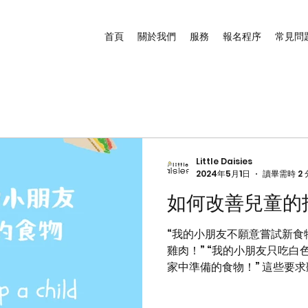
首頁
關於我們
服務
報名程序
常見問
Little Daisies
2024年5月1日
讀畢需時 2
如何改善兒童的
“我的小朋友不願意嘗試新食物
雞肉！” “我的小朋友只吃白
家中準備的食物！” 這些要
段中可能會表現出各種各樣
挑剔到在日常生活中只肯吃幾種