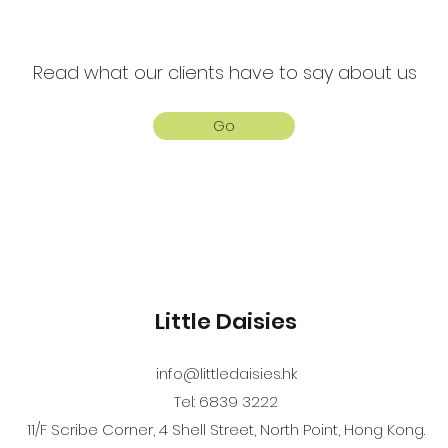
Read what our clients have to say about us
Go
Little Daisies
info@littledaisies.hk
Tel: 6839 3222
11/F Scribe Corner, 4 Shell Street, North Point, Hong Kong.