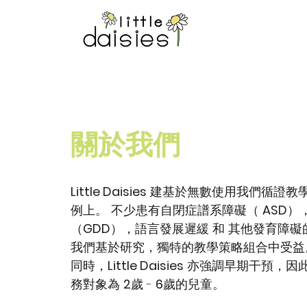
關於我們
Little Daisies
建基於無數使用我們循證教
例上。 不少患有自閉症譜系障礙（
ASD
）
（
GDD
），語言發展遲緩 和 其他發育障礙
我們基於研究，獨特的教學策略組合中受益
同時，
Little Daisies
亦強調早期干預，因
務對象為
2
歲 -
6
歲的兒童。